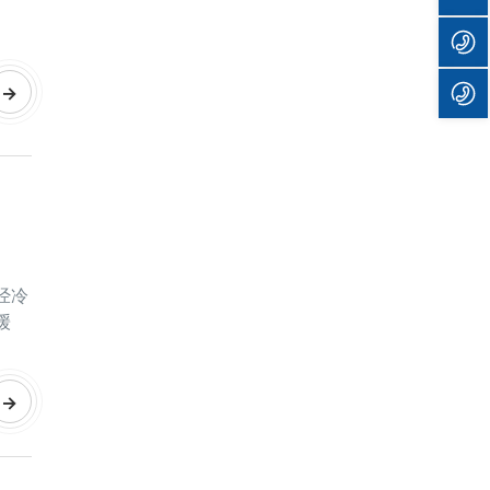
务
-
d
1
时
6
p
。
7
间:
1
p
-
8:
6
e
6
→
0
6
s.
1
0
8
c
6
-
8
o
6
2
8
9
4:
9
0
9
0
经冷
缓
→