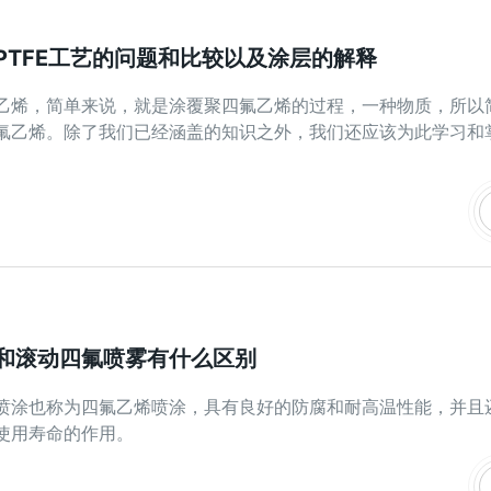
PTFE工艺的问题和比较以及涂层的解释
乙烯，简单来说，就是涂覆聚四氟乙烯的过程，一种物质，所以
氟乙烯。除了我们已经涵盖的知识之外，我们还应该为此学习和
和滚动四氟喷雾有什么区别
喷涂也称为四氟乙烯喷涂，具有良好的防腐和耐高温性能，并且
使用寿命的作用。