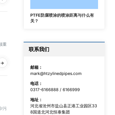
PTFE防腐喷涂的喷涂距离与什么有
关？
须重
联系我们
→
邮箱：
mark@htzylinedpipes.com
电话：
0317-6166888
/
6166999
地址：
河北省沧州市盐山县正港工业园区33
少污
8国道北河北恒泰集团