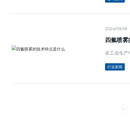
2024/09/18
四氟喷雾
在工业生产
行业新闻
<