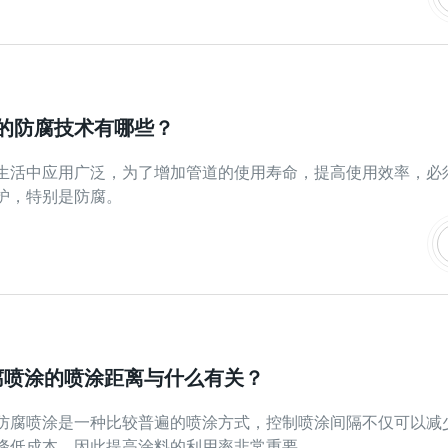
的防腐技术有哪些？
生活中应用广泛，为了增加管道的使用寿命，提高使用效率，必
护，特别是防腐。
防腐喷涂的喷涂距离与什么有关？
防腐喷涂是一种比较普遍的喷涂方式，控制喷涂间隔不仅可以减
降低成本，因此提高涂料的利用率非常重要。