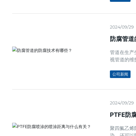
2024/09/29
防腐管道
管道在生产
视管道的维
公司新闻
2024/09/29
PTFE
聚四氟乙烯
染，还可以