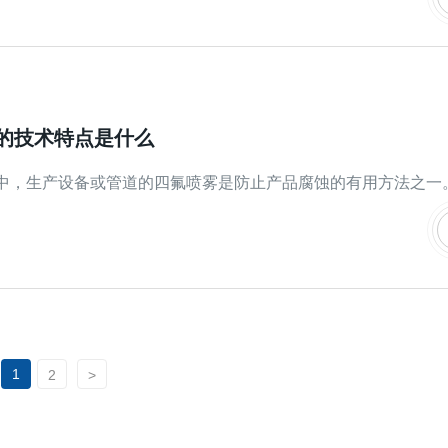
的技术特点是什么
中，生产设备或管道的四氟喷雾是防止产品腐蚀的有用方法之一
1
2
>