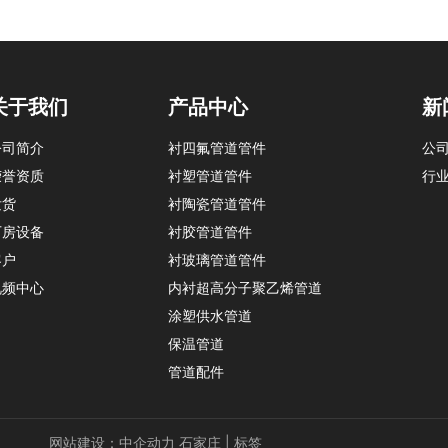
关于我们
产品中心
新
公司简介
衬四氟管道管件
公
荣誉资质
衬塑管道管件
行
发货
衬陶瓷管道管件
厂房设备
衬胶管道管件
客户
衬玻璃管道管件
视频中心
内衬超高分子聚乙烯管道
涂塑供水管道
保温管道
管道配件
网站建设：中企动力
石家庄
|
标签