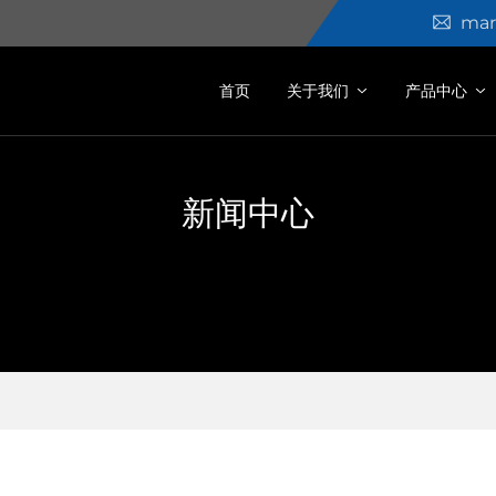
mar
首页
关于我们
产品中心
新闻中心