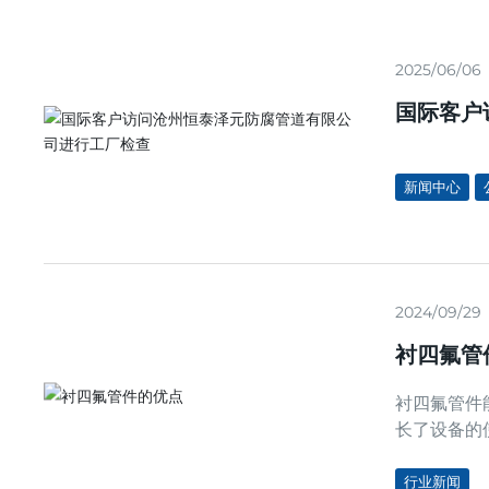
2025/06/06
国际客户
新闻中心
2024/09/29
衬四氟管
衬四氟管件
长了设备的
行业新闻