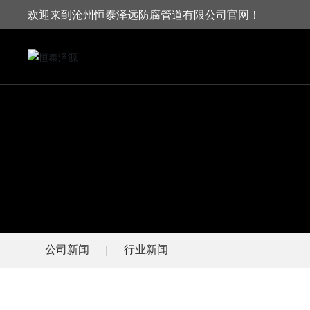
欢迎来到沧州恒泰泽远防腐管道有限公司官网！
公司新闻
行业新闻