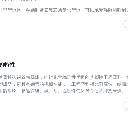
衬里管道是一种钢制聚四氟乙烯复合管道，可以承受强酸和强碱
的特性
以普通碳钢管为基体，内衬化学稳定性优良的热塑性工程塑料，
塑成型，它具有钢管的机械性能，与工程塑料相比耐腐蚀，结垢
生微生物，是输送酸、碱、盐、腐蚀性气体等介质的理想管道。